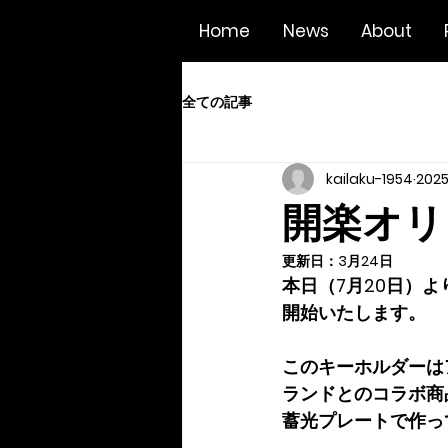
Home
News
About
全ての記事
kailaku-1954
202
開楽オリ
更新日：
3月24日
本日（7月20日）
開始いたします。
このキーホルダーはア
ランドとのコラボ商
蓄光プレートで作っ