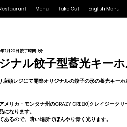
Restaurant
Menu
Take Out
English Menu
5年7月20日
読了時間: 1分
ジナル餃子型蓄光キーホ
より店頭レジにて開楽オリジナルの餃子の形の蓄光キーホ
メリカ・モンタナ州のCRAZY CREEK(クレイジーク
品になります。
てあるので、暗い場所でぼんやり青く光ります。