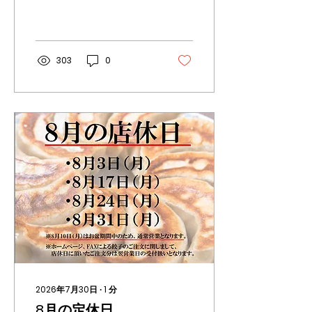
ャンボ餃子1つ+杏仁豆腐」
になります。 今月のキーワ
ードは「夏に食べたい食感
の中華飯は？」です。 暑
く、食欲の落ちる時期だか
303
0
らこそ、食感にこだわって
みました！ ひと口ごとに変
わる食感が楽しい、まかな
いから生まれた一品です。
もちろん、食感だけでな
く、お肉も野菜もたっぷり
入っており、栄養も満点で
す。 暑い日が続きますが、
しっかり食べて乗り切りま
しょう！ 今月も皆さまのご
来店＆ご注文、お待ちして
おります！ ※食材：豚ひき
肉、にんにくの芽、枝豆、
クワイ、にんじん、玉ね
ぎ、青とうがらし、卵
2026年7月30日
∙
1
分
8月の定休日